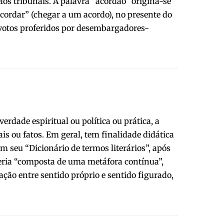
los tribunais. A palavra “acórdão” origina-se
acordar” (chegar a um acordo), no presente do
 votos proferidos por desembargadores-
erdade espiritual ou política ou prática, a
ais ou fatos. Em geral, tem finalidade didática
Em seu “Dicionário de termos literários”, após
 seria “composta de uma metáfora contínua”,
ação entre sentido próprio e sentido figurado,