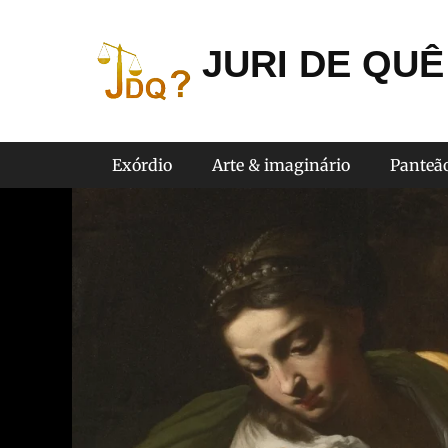
Ir
para
JURI DE QUÊ
o
conteúdo
Menu principal
Exórdio
Arte & imaginário
Panteã