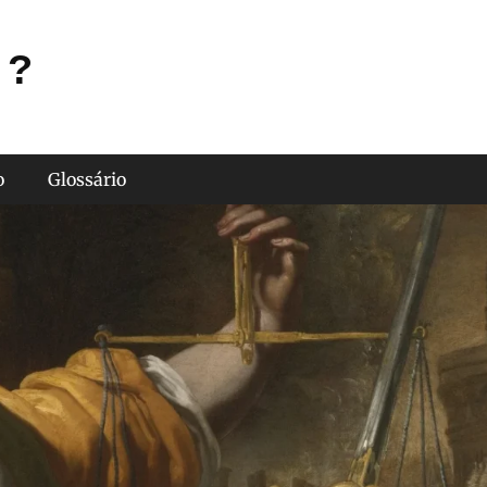
 ?
o
Glossário