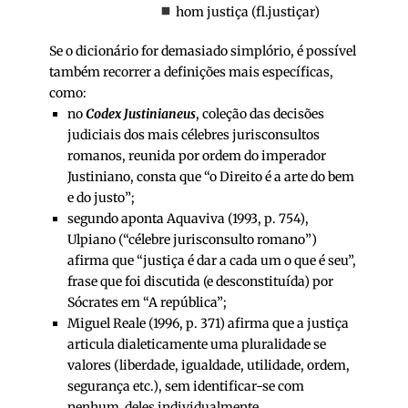
hom justiça (fl.justiçar)
Se o dicionário for demasiado simplório, é possível
também recorrer a definições mais específicas,
como:
no
Codex Justinianeus
, coleção das decisões
judiciais dos mais célebres jurisconsultos
romanos, reunida por ordem do imperador
Justiniano, consta que “o Direito é a arte do bem
e do justo”;
segundo aponta Aquaviva (1993, p. 754),
Ulpiano (“célebre jurisconsulto romano”)
afirma que “justiça é dar a cada um o que é seu”,
frase que foi discutida (e desconstituída) por
Sócrates em “A república”;
Miguel Reale (1996, p. 371) afirma que a justiça
articula dialeticamente uma pluralidade se
valores (liberdade, igualdade, utilidade, ordem,
segurança etc.), sem identificar-se com
nenhum deles individualmente.