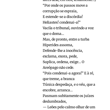
“Por onde os passos move a
corrupção se espraia,
E estende-se a discórdia!
Heliastes! condenai-a!”
Vacila o tribunal, ouvindo a voz
que o doma…
Mas, de pronto, entre a turba
Hiperides assoma,
Defende-lhe a inocência,
exclama, exora, pede,
Suplica, ordena, exige… O
Areópago não cede.
“Pois condenai-a agora!” E à ré,
que treme, a branca
Túnica despedaça, e o véu, que a
encobre, arranca…
Pasmam subitamente os juízes
deslumbrados,
— Leões pelo calmo olhar de um