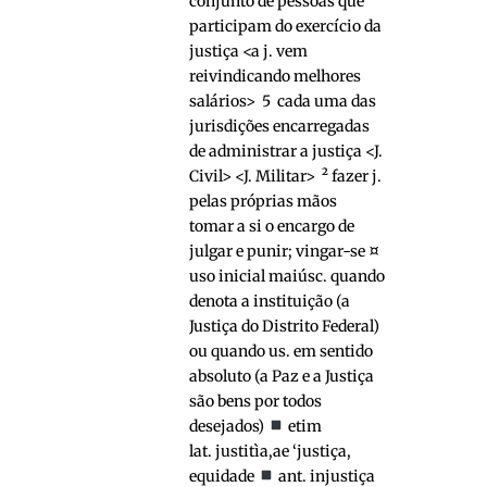
conjunto de pessoas que
participam do exercício da
justiça <a j. vem
reivindicando melhores
salários> 5 cada uma das
jurisdições encarregadas
de administrar a justiça <J.
Civil> <J. Militar> ² fazer j.
pelas próprias mãos
tomar a si o encargo de
julgar e punir; vingar-se ¤
uso inicial maiúsc. quando
denota a instituição (a
Justiça do Distrito Federal)
ou quando us. em sentido
absoluto (a Paz e a Justiça
são bens por todos
desejados)
etim
lat. justitìa,ae ‘justiça,
equidade
ant. injustiça