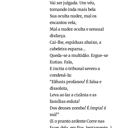
Vai ser julgada. Um véu,
tornando inda mais bela
Sua oculta nudez, mal os
encantos vela,
Mal a nudez oculta e sensual
disfarça.
Cai-lhe, espáduas abaixo, a
cabeleira esparsa…
Queda-se a multidão. Ergue-se
Eutias. Fala,
E incita o tribunal severo a
condená-la:
“Elêusis profanou! É falsa e
dissoluta,
Leva ao lar a cizânia e as
famílias enluta!
Dos deuses zomba! É ímpia! é
má!”
(E o pranto ardente Corre nas
faces dela, em fios, lentamente…)